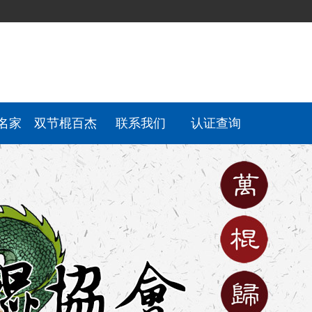
名家
双节棍百杰
联系我们
认证查询