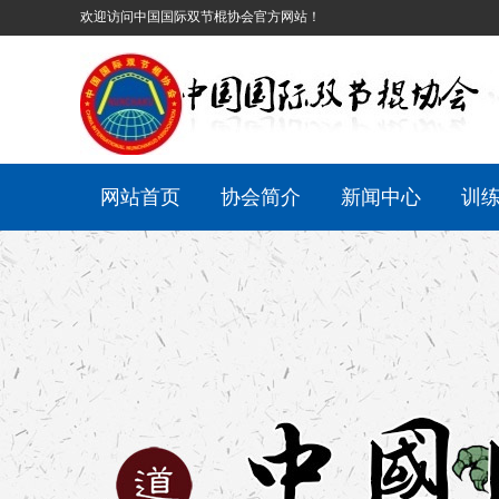
欢迎访问中国国际双节棍协会官方网站！
网站首页
协会简介
新闻中心
训